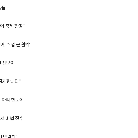
경품
어 축제 한창"
여, 취업 문 활짝
션 선보여
 공개합니다"
 일자리 한눈에
회서 비법 전수
일 박람회'