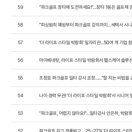
59
"파크골프 장타에 도전하세요!"…장타 1등은 골프채 
58
"피싱범죄 예방부터 파크골프 강의까지…세텍서 시니
57
'더 라이프 스타일 박람회' 일자리관…50여 개 기업 참
56
마이베네핏, 라이프 스타일 박람회서 헬스케어 솔루
55
조정호 파크골프 일타 강사 초청……"잘 치는 비법을
54
나이·경력 무관! '더 라이프 스타일 박람회'서 시니어
53
"파크골프, 어렵지 않아요!"…일타강사 안은하, 박람
52
파크골프 치고 경품받고 …25~27일 '더 라이프 스타