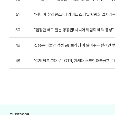
51
"시니어 취업 찬스! 더 라이프 스타일 박람회 일자리관
50
"입장만 해도 일본 항공권! 시니어 박람회 혜택 풍성"
49
짖음·분리불안 걱정 끝! '브리딩'이 알려주는 반려견 
48
'실제 필드 그대로'…GTR, 차세대 스크린파크골프로
TLSE2025